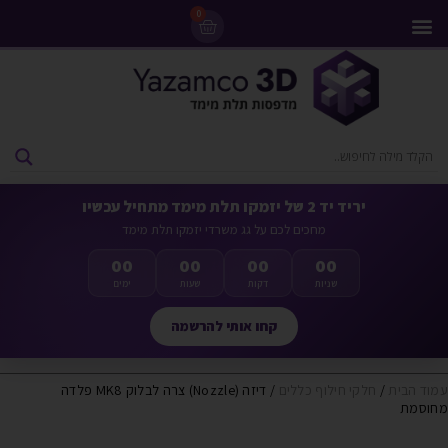
0
מדפסות 3D
ליסינג מדפסות 3D
חומרי גלם למדפסות 3D
מבצעים ומדפסות יד 2
יריד יד 2 של יזמקו תלת מימד מתחיל עכשיו
מחכים לכם על גג משרדי יזמקו תלת מימד
00
00
00
00
שניות
דקות
שעות
ימים
קחו אותי להרשמה
עמוד הבית
/
חלקי חילוף כללים
/ דיזה (Nozzle) צרה לבלוק MK8 פלדה
מחוסמת