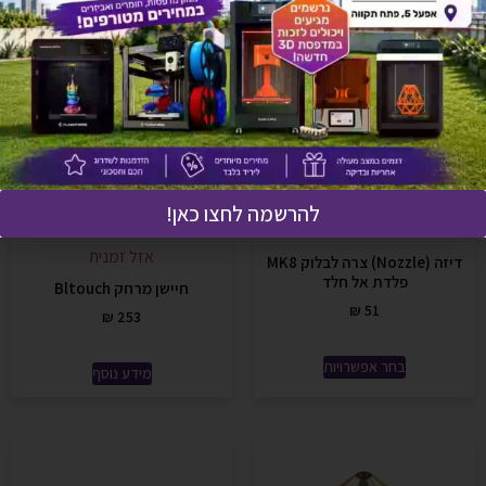
להרשמה לחצו כאן!
אזל זמנית
דיזה (Nozzle) צרה לבלוק MK8
פלדת אל חלד
חיישן מרחק Bltouch
₪
51
₪
253
בחר אפשרויות
מידע נוסף