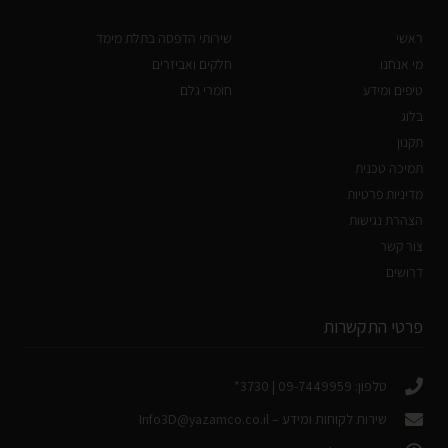
ראשי
שירותי הדפסה בתלת מימד
מי אנחנו
חלקים ואביזרים
טיפים ומידע
חומרי גלם
בלוג
תקנון
תמיכה טכנית
מדיניות פרטיות
הצהרת נגישות
צור קשר
דרושים
פרטי התקשרות
טלפון: 09-7449959 | 3730*
שירות לקוחות ומידע –
Info3D@yazamco.co.il