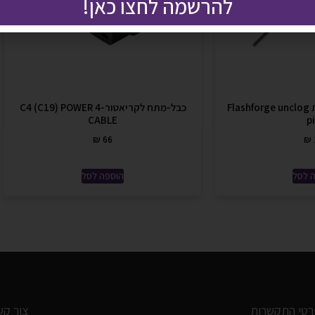
להרשמה לחצו כאן!
חוטר לשחרור סתימות Flashforge unclog
כבל-מתח לקריאטור-4 C4 (C19) POWER
CABLE
p
₪
66
₪
 לסל
הוספה לסל
רטי התקשרות
צור קש