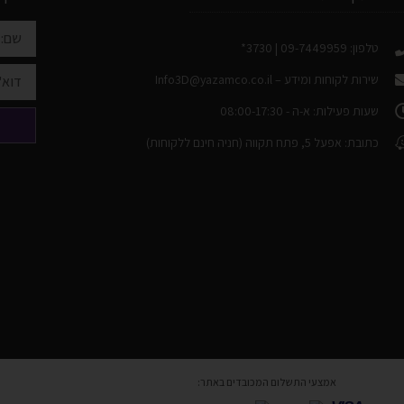
טלפון: 09-7449959 | 3730*
שירות לקוחות ומידע –
Info3D@yazamco.co.il
שעות פעילות: א-ה - 08:00-17:30
כתובת: אפעל 5, פתח תקווה (חניה חינם ללקוחות)
אמצעי התשלום המכובדים באתר: