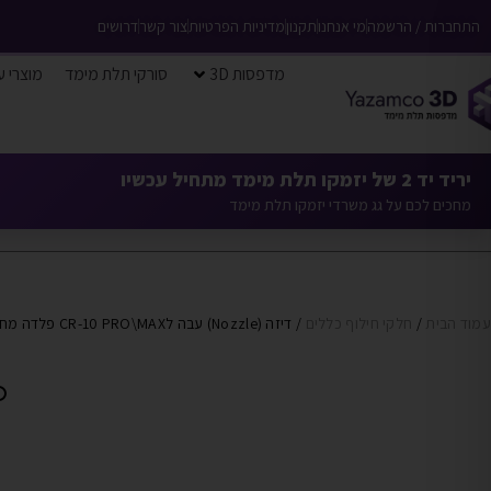
התחברות / הרשמה
מי אנחנו
תקנון
מדיניות הפרטיות
צור קשר
דרושים
מדפסות 3D
סורקי תלת מימד
מוצרי ע
יריד יד 2 של יזמקו תלת מימד מתחיל עכשיו
מחכים לכם על גג משרדי יזמקו תלת מימד
עמוד הבית
/
חלקי חילוף כללים
/ דיזה (Nozzle) עבה לCR-10 PRO\MAX פלדה מחוסמת