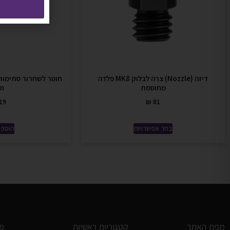
דיזה (Nozzle) צרה לבלוק MK8 פלדה
מחוסמת
in
19
₪
81
בחר אפשרויות
הוספה
מפת האתר
קטגוריות ראשיות
פ