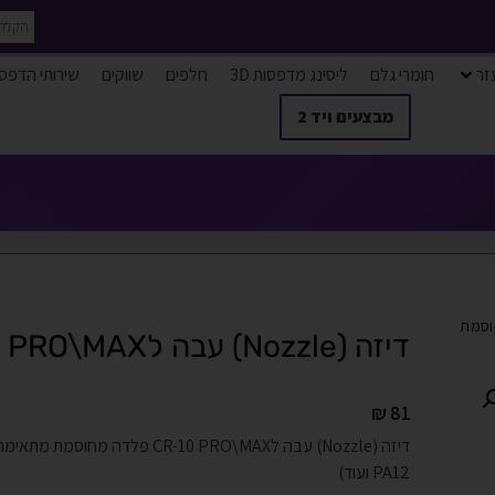
זר
חומרי גלם
ליסינג מדפסות 3D
חלפים
שווקים
שירותי הדפס
מבצעים ויד 2
דיזה (Nozzle) עבה לCR-10 PRO\MAX פלדה מחוסמת
₪
81
PA12 ועוד)