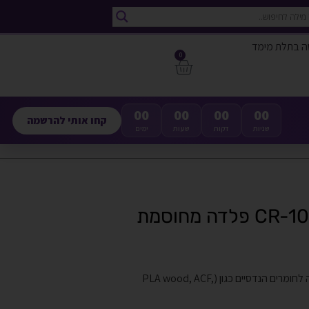
ה בתלת מימד
0
00
00
00
00
קחו אותי להרשמה
שניות
דקות
שעות
ימים
דיזה (Nozzle) עבה לCR-10 PRO\MAX פלדה מחוסמת מתאימה לחומרים הנדסיים כגון (PLA wood, ACF,