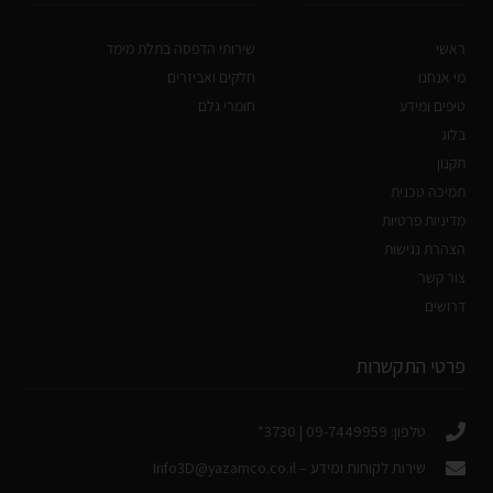
ראשי
שירותי הדפסה בתלת מימד
מי אנחנו
חלקים ואביזרים
טיפים ומידע
חומרי גלם
בלוג
תקנון
תמיכה טכנית
מדיניות פרטיות
הצהרת נגישות
צור קשר
דרושים
פרטי התקשרות
טלפון: 09-7449959 | 3730*
שירות לקוחות ומידע –
Info3D@yazamco.co.il