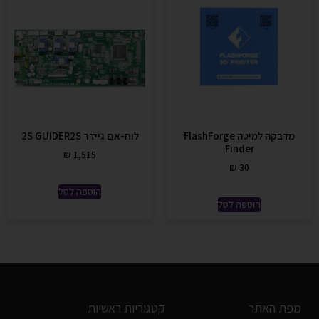
מדבקה למיטה FlashForge
לוח-אם גיידר 2S GUIDER2S
Finder
₪
1,515
₪
30
הוספה לסל
הוספה לסל
מפת האתר
קטגוריות ראשיות