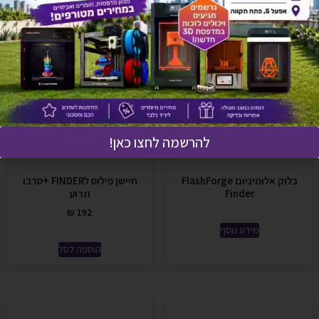
להרשמה לחצו כאן!
בלוק אלומיניום FlashForge
חיישן פילוס לFINDER +סרבו
Finder
וזרוע
₪
192
מידע נוסף
הוספה לסל