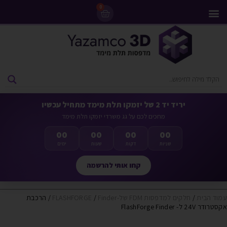
0
מדפסות 3D
ליסינג מדפסות 3D
חומרי גלם למדפסות 3D
מבצעים ומדפסות יד 2
יריד יד 2 של יזמקו תלת מימד מתחיל עכשיו
מחכים לכם על גג משרדי יזמקו תלת מימד
00
00
00
00
שניות
דקות
שעות
ימים
קחו אותי להרשמה
עמוד הבית
/
חלקים למדפסות FDM של-FLASHFORGE
Finder
/
/ הרכבת
אקסטרודר 24V ל- FlashForge Finder