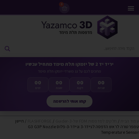
0
מדפסות 3D
ליסינג מדפסות 3D
חומרי גלם למדפסות 3D
מבצעים ומדפסות יד 2
יריד יד 2 של יזמקו תלת מימד מתחיל עכשיו
מחכים לכם על גג משרדי יזמקו תלת מימד
00
00
00
00
שניות
דקות
שעות
ימים
קחו אותי להרשמה
עמוד הבית
/
חלקים למדפסות FDM של-FLASHFORGE
Guider-3
/
/ חיישן
טמפרטורה לראש הדפסה לגיידר-3 וגיידר-3-פלוס G3 G3P Nozzle
Temperature Sensor