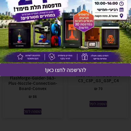
להרשמה לחצו כאן!
דיזה 0.8 פלדה – למדפסות
Flashforge-Guider-3&3-
C3_C3P_G3_G3P_C4
Plus-Nozzle-Connection-
Board-Convex
₪
70
₪
86
הוספה לסל
הוספה לסל