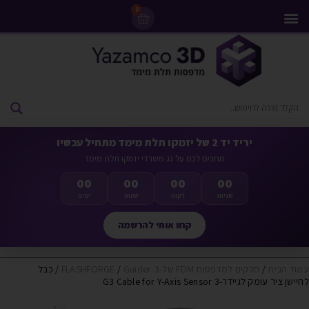
0
מדפסות 3D
ליסינג מדפסות 3D
חומרי גלם למדפסות 3D
מבצעים ומדפסות יד 2
יריד יד 2 של יזמקו תלת מימד מתחיל עכשיו
מחכים לכם על גג משרדי יזמקו תלת מימד
00
00
00
00
שניות
דקות
שעות
ימים
קחו אותי להרשמה
עמוד הבית
/
חלקים למדפסות FDM של-FLASHFORGE
Guider-3
/
/ כבל
לחיישן ציר עומק לגיידר-3 G3 Cable for Y-Axis Sensor