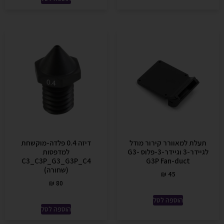
תעלת למאוורר קירור מודל
דיזה 0.4 פלדה-מוקשחת
לגיידר-3 וגיידר-3-פלוס G3-
למדפסות
C3_C3P_G3_G3P_C4
G3P Fan-duct
(שחורה)
₪
45
₪
80
הוספה לסל
הוספה לסל