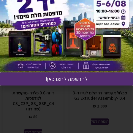
אולי יעניין אותך גם
להרשמה לחצו כאן!
מכלול אקסטרודר שלם לגיידר-3
דיזה 0.6 פלדה-מוקשחת
G3 Extruder Assembly- 0.4
למדפסות
C3_C3P_G3_G3P_C4
₪
2,000
(שחורה)
₪
80
הוספה לסל
הוספה לסל