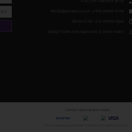
טלפון: 09-7449959 | 3730*
שירות לקוחות ומידע –
Info3D@yazamco.co.il
שעות פעילות: א-ה - 08:00-17:30
כתובת: אפעל 5, פתח תקווה (חניה חינם ללקוחות)
אמצעי התשלום המכובדים באתר:
VISA
ישראכרט
* ניתן לשלם באמצעות כל כרטיסי האשראי למעט American Express ו-Diners.