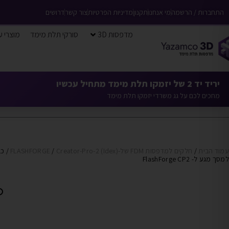
התחברות / הרשמה
מי אנחנו
תקנון
מדיניות הפרטיות
צור קשר
דרושים
מדפסות 3D
סורקי תלת מימד
מוצרי ע
יריד יד 2 של יזמקו תלת מימד מתחיל עכשיו
מחכים לכם על גג משרדי יזמקו תלת מימד
עמוד הבית
/
חלקים למדפסות FDM של-FLASHFORGE
Creator-Pro-2 (Idex)
/
/ כ
למסך מגע ל- FlashForge CP2