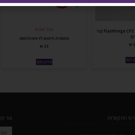
אזל זמנית
מכלול דיזה הוטאנד ל- FlashForge CP2 (צד
ן)
מחסנית חימום לראש הדפסה
₪
1
₪
25
 לסל
מידע נוסף
רטי התקשרות
צור קש