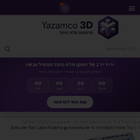
0
מדפסות 3D
ליסינג מדפסות 3D
חומרי גלם למדפסות 3D
מבצעים ומדפסות יד 2
יריד יד 2 של יזמקו תלת מימד מתחיל עכשיו
מחכים לכם על גג משרדי יזמקו תלת מימד
00
00
00
00
שניות
דקות
שעות
ימים
קחו אותי להרשמה
עמוד הבית
/
חלקים למדפסות FDM של-FLASHFORGE
Adventurer-
/
4
/ כבל שטוח לאקסטרודר Extruder Flat Cable FlashForge Adventurer-4