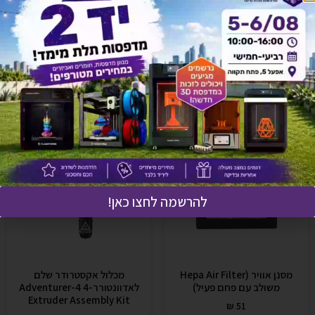
אולי יעניין אותך גם
להרשמה לחצו כאן!
מסנן אוויר (Hepa Air Filter
מכלול אקסטרודר שלם
משולב עם פחם פעיל)
לאדוונטורר-4 Adventurer-4
Extruder Assembly Kit
₪
51