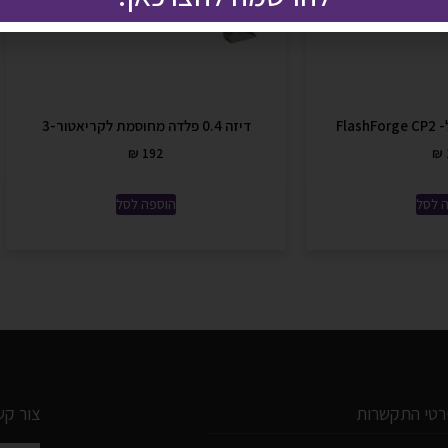
Fla
דיזה 0.4 פלדה מחוסמת לקריאטור-3
₪
192
₪
 לסל
הוספה לסל
רטי התקשרות
צור קש