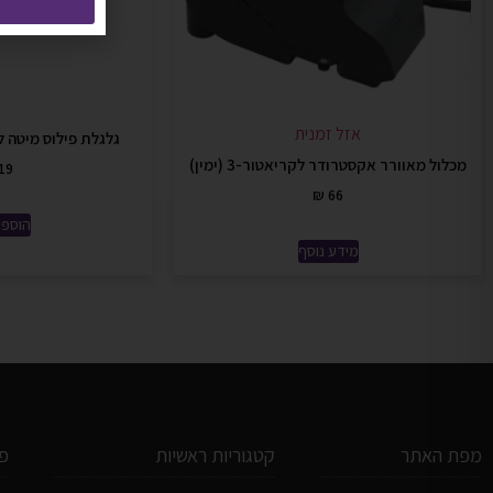
אזל זמנית
גלגלת פילוס מיטה ל- shForge CP2
מכלול מאוורר אקסטרודר לקריאטור-3 (ימין)
19
₪
66
הוספה
מידע נוסף
מפת האתר
קטגוריות ראשיות
פ