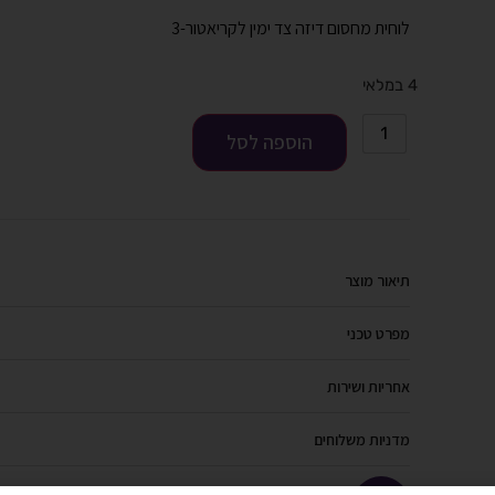
לוחית מחסום דיזה צד ימין לקריאטור-3
4 במלאי
הוספה לסל
תיאור מוצר
מפרט טכני
אחריות ושירות
מדניות משלוחים