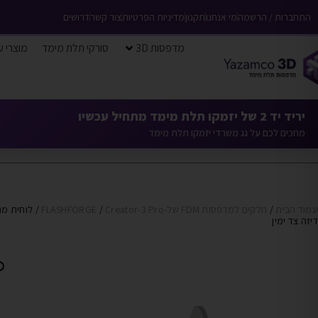
התחברות / הרשמה
מי אנחנו
תקנון
מדיניות הפרטיות
צור קשר
דרושים
מדפסות 3D
סורקי תלת מימד
מוצרי ע
יריד יד 2 של יזמקו תלת מימד מתחיל עכשיו
מחכים לכם על גג משרדי יזמקו תלת מימד
עמוד הבית
/
חלקים למדפסות FDM של-FLASHFORGE
Creator-3 Pro
/
/ לוחית מ
דיזה צד ימין