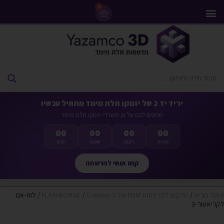
0
מדפסות 3D
ליסינג מדפסות 3D
חומרי גלם למדפסות 3D
מבצעים ומדפסות יד 2
יריד יד 2 של יזמקו תלת מימד מתחיל עכשיו
מחכים לכם על גג משרדי יזמקו תלת מימד
00
00
00
00
שניות
דקות
שעות
ימים
קחו אותי להרשמה
עמוד הבית
/
חלקים למדפסות FDM של-FLASHFORGE
Creator-3
/
/ לוח-אם
לקריאטור-3