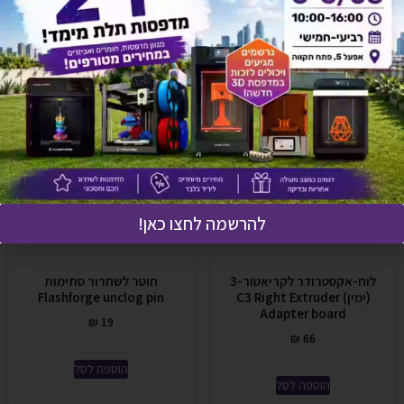
אולי יעניין אותך גם
להרשמה לחצו כאן!
לוח-אקסטרודר לקריאטור-3
חוטר לשחרור סתימות
(ימין) C3 Right Extruder
Flashforge unclog pin
Adapter board
₪
19
₪
66
הוספה לסל
הוספה לסל