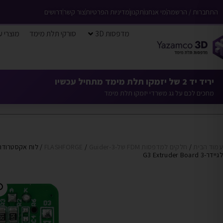
התחברות / הרשמה
מי אנחנו
תקנון
מדיניות הפרטיות
צור קשר
דרושים
מדפסות 3D
סורקי תלת מימד
מוצרי ע
יריד יד 2 של יזמקו תלת מימד מתחיל עכשיו
מחכים לכם על גג משרדי יזמקו תלת מימד
עמוד הבית
/
חלקים למדפסות FDM של-FLASHFORGE
Guider-3
/
/ לוח אקסטרודר
לגיידר-3 G3 Extruder Board