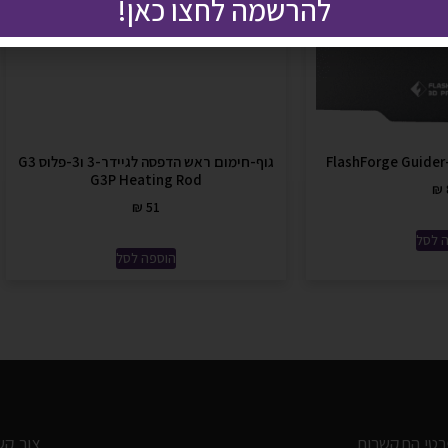
להרשמה לחצו כאן!
גוף-חימום ראש הדפסה לגיידר-3 ו3-פלוס G3
G3P Heating Rod
₪
₪
51
 לסל
הוספה לסל
רטי התקשרות
צור קש