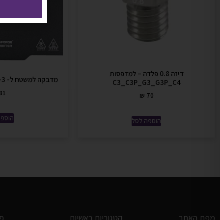
דיזה 0.8 פלדה – למדפסות
מדבקה למשטח ל- FlashForge Guider-3
C3_C3P_G3_G3P_C4
81
₪
70
הוספה
הוספה לסל
מפת האתר
קטגוריות ראשיות
פ