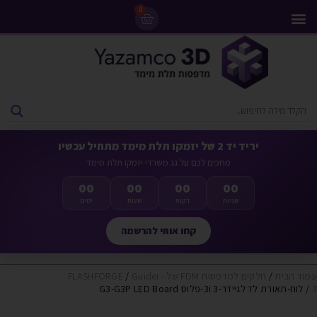
0
מדפסות 3D
ליסינג מדפסות 3D
חומרי גלם למדפסות 3D
מבצעים ומדפסות יד 2
יריד יד 2 של יזמקו תלת מימד מתחיל עכשיו
מחכים לכם על גג משרדי יזמקו תלת מימד
00
00
00
00
שניות
דקות
שעות
ימים
קחו אותי להרשמה
עמוד הבית
/
חלקים למדפסות FDM של-FLASHFORGE
Guider-
/
3
/ לוח-תאורת לד לגיידר-3 ו3-פלוס G3-G3P LED Board