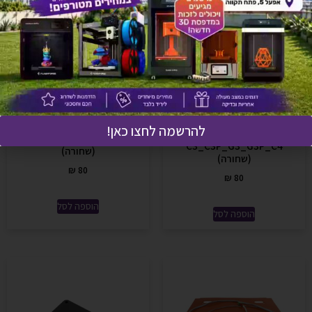
דיזה 0.6 פלדה-מוקשחת
דיזה 0.8 פלדה-מוקשחת
למדפסות
להרשמה לחצו כאן!
למדפסות
C3_C3P_G3_G3P_C4
C3_C3P_G3_G3P_C4
(שחורה)
(שחורה)
₪
80
₪
80
הוספה לסל
הוספה לסל