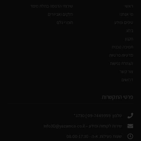
ראשי
שירותי הדפסה בתלת מימד
מי אנחנו
חלקים ואביזרים
טיפים ומידע
חומרי גלם
בלוג
תקנון
תמיכה טכנית
מדיניות פרטיות
הצהרת נגישות
צור קשר
דרושים
פרטי התקשרות
טלפון: 09-7449959 | 3730*
שירות לקוחות ומידע –
Info3D@yazamco.co.il
שעות פעילות: א-ה - 08:00-17:30