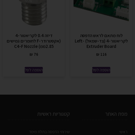
לוח מתאם לראש הדפסה
דיזה 0.4 לקריאטור-4
לקריאטור-4 (צד-שמאל) Left-
(אקסטרודר-F לחומרים גמישים
Extruder Board
2.85ממ) C4-F Nozzle
₪
76
₪
116
הוספה לסל
הוספה לסל
מפת האתר
קטגוריות ראשיות
ראשי
שירותי הדפסה בתלת מימד