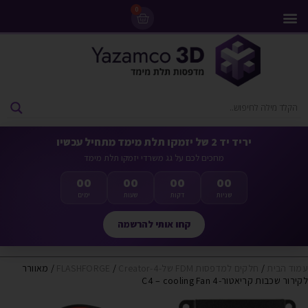
0
מדפסות 3D
ליסינג מדפסות 3D
חומרי גלם למדפסות 3D
מבצעים ומדפסות יד 2
יריד יד 2 של יזמקו תלת מימד מתחיל עכשיו
מחכים לכם על גג משרדי יזמקו תלת מימד
00
00
00
00
שניות
דקות
שעות
ימים
קחו אותי להרשמה
עמוד הבית
/
חלקים למדפסות FDM של-FLASHFORGE
Creator-4
/
/ מאוורר
לקירור שכבות קריאטור-4 C4 – cooling Fan