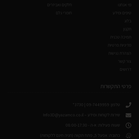
מי אנחנו
חלקים ואביזרים
טיפים ומידע
חומרי גלם
בלוג
תקנון
תמיכה טכנית
מדיניות פרטיות
הצהרת נגישות
צור קשר
דרושים
פרטי התקשרות
טלפון: 09-7449959 | 3730*
שירות לקוחות ומידע –
Info3D@yazamco.co.il
שעות פעילות: א-ה - 08:00-17:30
כתובת: אפעל 5, פתח תקווה (חניה חינם ללקוחות)