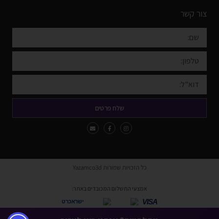
צור קשר
שלח פרטים
כל הזכויות שמורות Yazamco3d
אמצעי התשלום המכובדים באתר:
VISA
ישראכרט
* ניתן לשלם באמצעות כל כרטיסי האשראי למעט American Express ו-Diners.