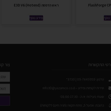
ראש הדפסה (E3D V6 (Hotend
נוסף
מידע נוסף
רטי התקשרות
צור קש
טלפון: 09-7449959 | 3730*
שירות לקוחות ומידע –
Info3D@yazamco.co.il
שעות פעילות: א-ה - 08:00-17:30
כתובת: אפעל 5, פתח תקווה (חניה חינם ללקוחות)