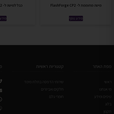
מיטה מחוממת ל- FlashForge CP2
כבל למיטה ל- FlashForge CP2
מידע נוסף
מידע 
מפת האתר
קטגוריות ראשיות
פ
ראשי
שירותי הדפסה בתלת מימד
מי אנחנו
חלקים ואביזרים
טיפים ומידע
חומרי גלם
בלוג
תקנון