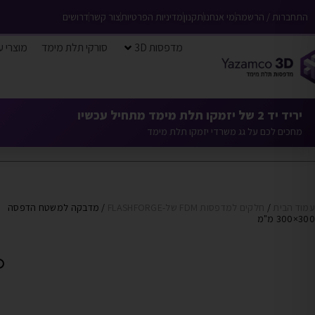
התחברות / הרשמה
מי אנחנו
תקנון
מדיניות הפרטיות
צור קשר
דרושים
מדפסות 3D
סורקי תלת מימד
מוצרי ע
יריד יד 2 של יזמקו תלת מימד מתחיל עכשיו
מחכים לכם על גג משרדי יזמקו תלת מימד
עמוד הבית
/
חלקים למדפסות FDM של-FLASHFORGE
/ מדבקה למשטח הדפסה
300×300 מ"מ