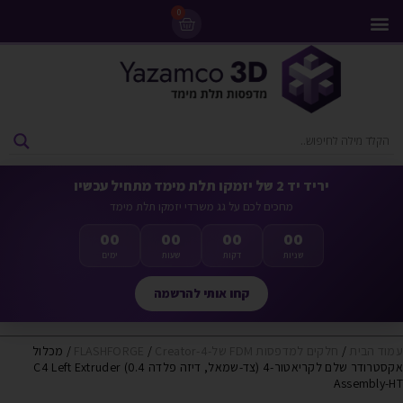
0
מדפסות 3D
ליסינג מדפסות 3D
חומרי גלם למדפסות 3D
מבצעים ומדפסות יד 2
יריד יד 2 של יזמקו תלת מימד מתחיל עכשיו
מחכים לכם על גג משרדי יזמקו תלת מימד
00
00
00
00
שניות
דקות
שעות
ימים
קחו אותי להרשמה
עמוד הבית
/
חלקים למדפסות FDM של-FLASHFORGE
Creator-4
/
/ מכלול
אקסטרודר שלם לקריאטור-4 (צד-שמאל, דיזה פלדה 0.4) C4 Left Extruder
Assembly-HT