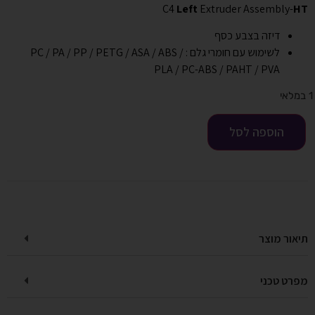
C4
Left
Extruder Assembly-
HT
דיזה בצבע כסף
לשימוש עם חומרי גלם : PC / PA / PP / PETG / ASA / ABS /
PLA / PC-ABS / PAHT / PVA
1 במלאי
הוספה לסל
תיאור מוצר
מפרט טכני