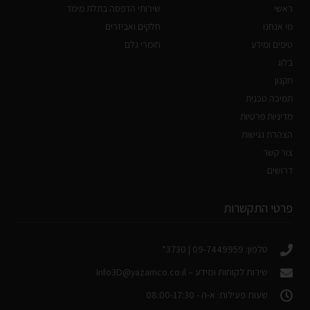
ראשי
שירותי הדפסה בתלת מימד
מי אנחנו
חלקים ואביזרים
טיפים ומידע
חומרי גלם
בלוג
תקנון
תמיכה טכנית
מדיניות פרטיות
הצהרת נגישות
צור קשר
דרושים
פרטי התקשרות
טלפון: 09-7449959 | 3730*
שירות לקוחות ומידע –
Info3D@yazamco.co.il
שעות פעילות: א-ה - 08:00-17:30