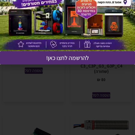
זוג כבלים לראש הדפסה
לקריאטור-4 C4-Extruder
cable set
₪
146
דיזה 0.8 פלדה-מוקשחת
להרשמה לחצו כאן!
למדפסות
C3_C3P_G3_G3P_C4
הוספה לסל
(שחורה)
₪
80
הוספה לסל