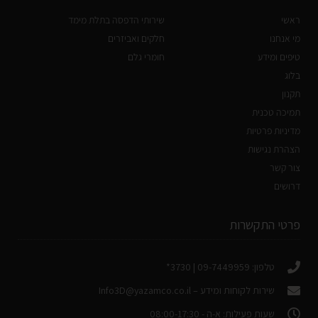
ראשי
שירותי הדפסה בתלת מימד
מי אנחנו
חלקים ואביזרים
טיפים ומידע
חומרי גלם
בלוג
תקנון
תמיכה טכנית
מדיניות פרטיות
הצהרת נגישות
צור קשר
דרושים
פרטי התקשרות
טלפון: 09-7449959 | 3730*
שירות לקוחות ומידע –
Info3D@yazamco.co.il
שעות פעילות: א-ה - 08:00-17:30