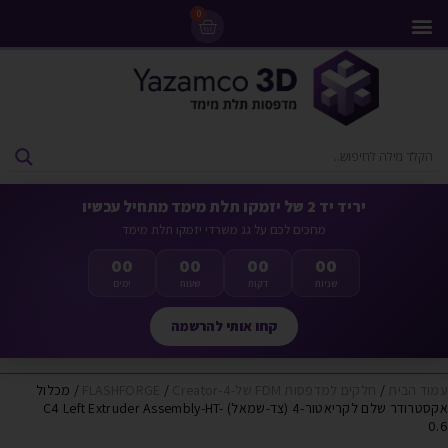
0
מדפסות 3D
ליסינג מדפסות 3D
חומרי גלם למדפסות 3D
מבצעים ומדפסות יד 2
יריד יד 2 של יזמקו תלת מימד מתחיל עכשיו
מחכים לכם על גג משרדי יזמקו תלת מימד
00
00
00
00
שניות
דקות
שעות
ימים
קחו אותי להרשמה
עמוד הבית
/
חלקים למדפסות FDM של-FLASHFORGE
Creator-4
/
/ מכלול
אקסטרודר שלם לקריאטור-4 (צד-שמאל) C4 Left Extruder Assembly-HT-
0.6