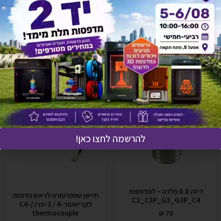
אולי יעניין אותך גם
להרשמה לחצו כאן!
דיזה 0.8 פלדה – למדפסות
חיישן טמפרטורה לראש הדפסה
C3_C3P_G3_G3P_C4
לקריאטור-4 / 3-פרו /C4-
thermocouple
₪
70