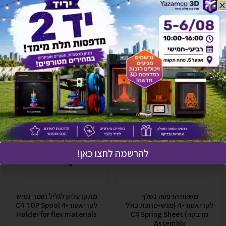
אולי יעניין אותך גם
להרשמה לחצו כאן!
משטח הדפסה נשלף
מתקן עליון לגליל חומר גמיש
לקריאטור-4 (מגש-מתכת כולל
לקריאטור-4 C4 TOP Spool
מדבקה) C4 Spring Sheet
Holder for flex materials
Assembly