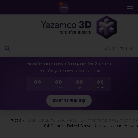
0
מדפסות 3D
ליסינג מדפסות 3D
חומרי גלם למדפסות 3D
מבצעים ומדפסות יד 2
יריד יד 2 של יזמקו תלת מימד מתחיל עכשיו
מחכים לכם על גג משרדי יזמקו תלת מימד
00
00
00
00
שניות
דקות
שעות
ימים
קחו אותי להרשמה
עמוד הבית
/
חלקים למדפסות FDM של-FLASHFORGE
Creator-4
/
/ מכלול
חיישן פילמנט לקריאטור-4 C4-Filament Detect Sensor