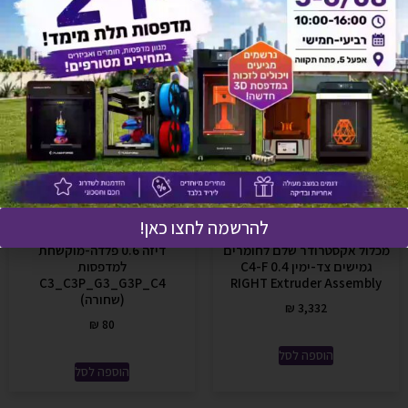
להרשמה לחצו כאן!
מכלול אקסטרודר שלם לחומרים
דיזה 0.6 פלדה-מוקשחת
גמישים צד-ימין C4-F 0.4
למדפסות
C3_C3P_G3_G3P_C4
RIGHT Extruder Assembly
(שחורה)
₪
3,332
₪
80
הוספה לסל
הוספה לסל