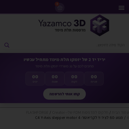
0
מדפסות 3D
ליסינג מדפסות 3D
חומרי גלם למדפסות 3D
מבצעים ומדפסות יד 2
יריד יד 2 של יזמקו תלת מימד מתחיל עכשיו
מחכים לכם על גג משרדי יזמקו תלת מימד
00
00
00
00
שניות
דקות
שעות
ימים
קחו אותי להרשמה
עמוד הבית
/
חלקים למדפסות FDM של-FLASHFORGE
Creator-
/
4
/ מנוע-60 לציר-Y לקריאטור-4 C4 Y-Axis stepper motor