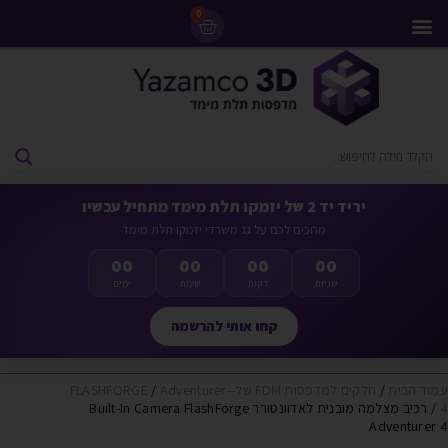
0
מדפסות 3D
ליסינג מדפסות 3D
חומרי גלם למדפסות 3D
מבצעים ומדפסות יד 2
יריד יד 2 של יזמקו תלת מימד מתחיל עכשיו
מחכים לכם על גג משרדי יזמקו תלת מימד
00
00
00
00
שניות
דקות
שעות
ימים
קחו אותי להרשמה
עמוד הבית
/
חלקים למדפסות FDM של-FLASHFORGE
Adventurer-
/
4
/ רכיב מצלמה מובנית לאדוונטורר Built-In Camera FlashForge
Adventurer 4