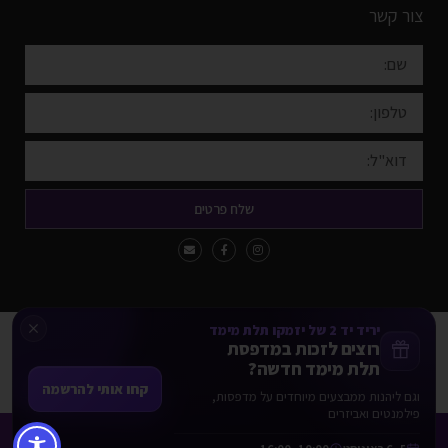
צור קשר
שלח פרטים
יריד יד 2 של יזמקו תלת מימד
כל הזכויות שמורות Yazamco3d
רוצים לזכות במדפסת
תלת מימד חדשה?
אמצעי התשלום המכובדים באתר:
קחו אותי להרשמה
וגם ליהנות ממבצעים מיוחדים על מדפסות,
VISA
ישראכרט
פילמנטים ואביזרים
* ניתן לשלם באמצעות כל כרטיסי האשראי למעט American Express ו-Diners.
מתלבטים? אנחנו כאן לעזור