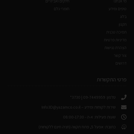
מי אנחנו
חלקים ואביזרים
טיפים ומידע
חומרי גלם
בלוג
תקנון
תמיכה טכנית
מדיניות פרטיות
הצהרת נגישות
צור קשר
דרושים
פרטי התקשרות
טלפון: 09-7449959 | 3730*
שירות לקוחות ומידע –
Info3D@yazamco.co.il
שעות פעילות: א-ה - 08:00-17:30
כתובת: אפעל 5, פתח תקווה (חניה חינם ללקוחות)