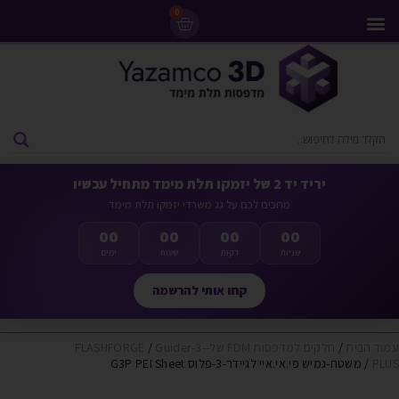
0
מדפסות 3D
ליסינג מדפסות 3D
חומרי גלם למדפסות 3D
מבצעים ומדפסות יד 2
יריד יד 2 של יזמקו תלת מימד מתחיל עכשיו
מחכים לכם על גג משרדי יזמקו תלת מימד
00
00
00
00
שניות
דקות
שעות
ימים
קחו אותי להרשמה
עמוד הבית
/
חלקים למדפסות FDM של-FLASHFORGE
Guider-3-
/
PLUS
/ משטח-גמיש פי.אי.איי לגיידר-3-פלוס G3P PEI Sheet