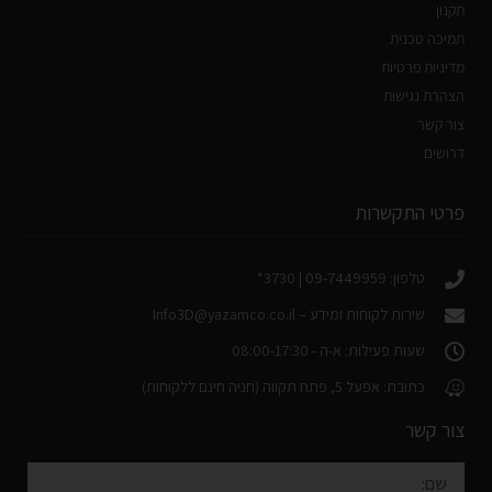
תקנון
תמיכה טכנית
מדיניות פרטיות
הצהרת נגישות
צור קשר
דרושים
פרטי התקשרות
טלפון: 09-7449959 | 3730*
שירות לקוחות ומידע –
Info3D@yazamco.co.il
שעות פעילות: א-ה - 08:00-17:30
כתובת: אפעל 5, פתח תקווה (חניה חינם ללקוחות)
צור קשר