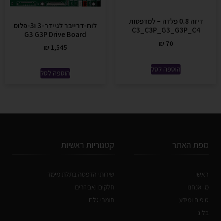
דיזה 0.8 פלדה – למדפסות
לוח-דרייבר לגיידר-3 ו3-פלוס
C3_C3P_G3_G3P_C4
G3 G3P Drive Board
₪
70
₪
1,545
הוספה לסל
הוספה לסל
מפת האתר
קטגוריות ראשיות
ראשי
שירותי הדפסה בתלת מימד
מי אנחנו
חלקים ואביזרים
טיפים ומידע
חומרי גלם
בלוג