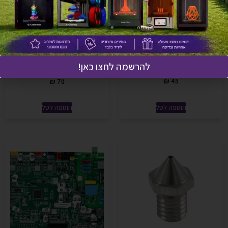
חיישן טמפרטורה לראש הדפסה
לגיידר-3 וגיידר-3-פלוס G3
G3P Nozzle Temperature
דיזה 0.6 פלדה – למדפסות
להרשמה לחצו כאן!
Sensor
C3_C3P_G3_G3P_C4
₪
45
₪
70
הוספה לסל
הוספה לסל