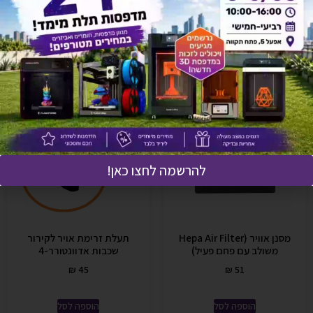
אולי יעניין אותך גם
להרשמה לחצו כאן!
מסנן אוויר (Hepa Air Filter
תעלת זרימת אויר לקירור
משולב עם פחם פעיל)
שכבות אדוונטורר-4
₪
45
₪
51
הוספה לסל
הוספה לסל