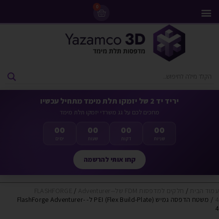
0
מדפסות 3D
ליסינג מדפסות 3D
חומרי גלם למדפסות 3D
מבצעים ומדפסות יד 2
יריד יד 2 של יזמקו תלת מימד מתחיל עכשיו
מחכים לכם על גג משרדי יזמקו תלת מימד
00
00
00
00
שניות
דקות
שעות
ימים
קחו אותי להרשמה
עמוד הבית
/
חלקים למדפסות FDM של-FLASHFORGE
Adventurer-
/
4
/ משטח הדפסה גמיש PEI (Flex Build-Plate) ל- FlashForge Adventurer-
4