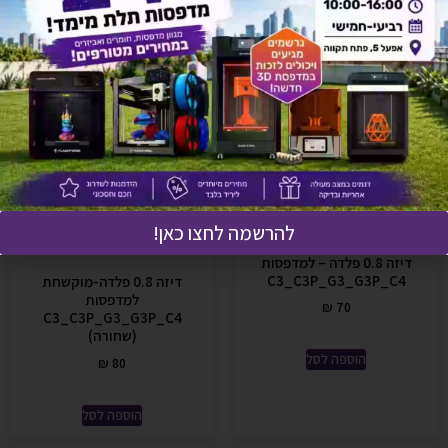
להרשמה לחצו כאן!
דיזה 0.8 פלדה – למדפסות
C3_C3P_G3_G3P_C4
דיזה 0.8 פלדה-מוקשחת
למדפסות
₪
70
C3_C3P_G3_G3P_C4
(שחורה)
הוספה לסל
₪
80
הוספה לסל