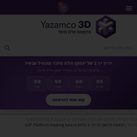
0
מדפסות 3D
ליסינג מדפסות 3D
חומרי גלם למדפסות 3D
מבצעים ומדפסות יד 2
יריד יד 2 של יזמקו תלת מימד מתחיל עכשיו
מחכים לכם על גג משרדי יזמקו תלת מימד
00
00
00
00
שניות
דקות
שעות
ימים
קחו אותי להרשמה
עמוד הבית
/
חלקים למדפסות FDM של-FLASHFORGE
Guider-3-
/
PLUS
/ משטח-חימום לגיידר-3-פלוס G3P Platform Heating board