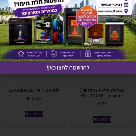
להרשמה לחצו כאן!
כבל שטוח לראש הדפסה /
לוח-אם גיידר 2S GUIDER2S
אקסטרודר G2s C3 C3P
₪
1,515
₪
76
הוספה לסל
הוספה לסל