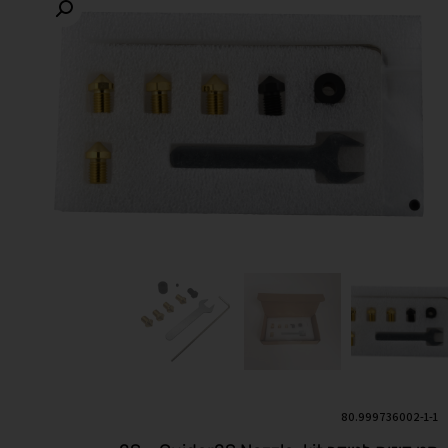
80.999736002-1-1