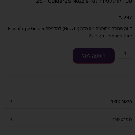
סט דיזות לגיידר 2S – Guider2S Nozzle-kit
₪
297
דיזה שחורה מחוסמת 0.4 מ"מ (Nozzle) למדפסת Flashforge Guider
2s High Temperature
הוספה לסל
תיאור מוצר
מפרט טכני