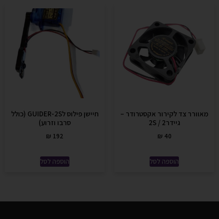
מאוורר צד לקירור אקסטרודר –
חיישן פילוס לGUIDER-2S (כולל
גיידר2 / 2S
סרבו וזרוע)
₪
192
₪
40
הוספה לסל
הוספה לסל