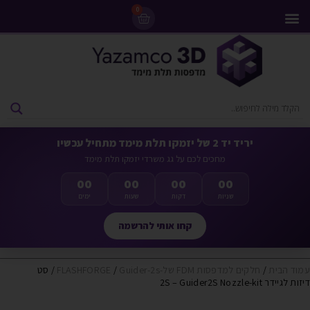
0
מדפסות 3D
ליסינג מדפסות 3D
חומרי גלם למדפסות 3D
מבצעים ומדפסות יד 2
יריד יד 2 של יזמקו תלת מימד מתחיל עכשיו
מחכים לכם על גג משרדי יזמקו תלת מימד
00
00
00
00
שניות
דקות
שעות
ימים
קחו אותי להרשמה
עמוד הבית
/
חלקים למדפסות FDM של-FLASHFORGE
Guider-2s
/
/ סט
דיזות לגיידר 2S – Guider2S Nozzle-kit