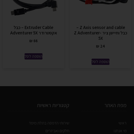
Z Axis sensor and cable –
Extruder Cable – כבל
כבל וחיישן ציר Z Adventurer-
אקסטרודר Adventurer 5X
5X
₪
66
₪
24
הוספה לסל
הוספה לסל
מפת האתר
קטגוריות ראשיות
ראשי
שירותי הדפסה בתלת מימד
מי אנחנו
חלקים ואביזרים