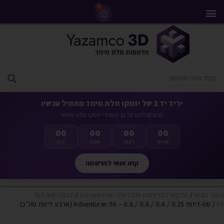
0
מדפסות 3D
ליסינג מדפסות 3D
חומרי גלם למדפסות 3D
מבצעים ומדפסות יד 2
יריד יד 2 של יזמקו תלת מימד מתחיל עכשיו
מחכים לכם על גג משרדי יזמקו תלת מימד
00
00
00
00
שניות
דקות
שעות
ימים
קחו אותי להרשמה
עמוד הבית
/
חלקים למדפסות FDM של-FLASHFORGE
Adventurer-
/
5X
/ סט-דיזות 0.25 / 0.4 / 0.6 / 0.8 – Adventurer-5X (ארבע דיזות סה"כ)