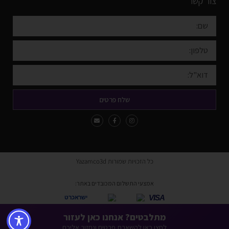
צור קשר
שלח פרטים
כל הזכויות שמורות Yazamco3d
אמצעי התשלום המכובדים באתר:
VISA
ישראכרט
* ניתן לשלם באמצעות כל כרטיסי האשראי למעט American Express ו-Diners.
מתלבטים? אנחנו כאן לעזור
לחצו כאן להשארת פרטים ונחזור אליכם