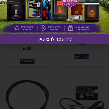
XY axis belt – רצועת ציר XY
משטח גמיש Adventurer-
להרשמה לחצו כאן!
5M/Pro PEI
₪
41
₪
150
הוספה לסל
הוספה לסל