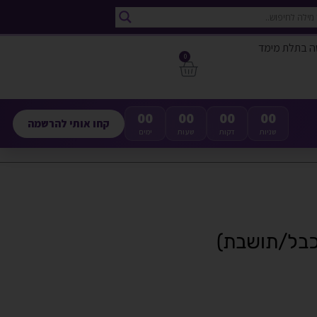
ה בתלת מימד
0
00
00
00
00
קחו אותי להרשמה
שניות
דקות
שעות
ימים
כבל/תושבת)