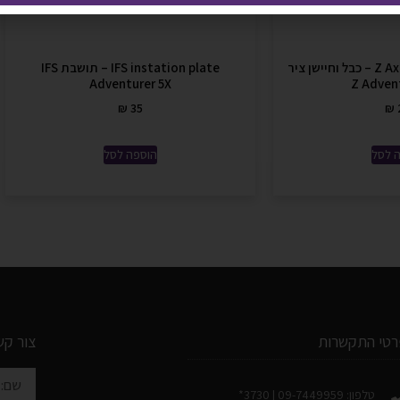
Z Axis sensor and cable – כבל וחיישן ציר
IFS instation plate – תושבת IFS
Adventurer 5X
Z Adven
₪
35
₪
 לסל
הוספה לסל
רטי התקשרות
צור קש
טלפון: 09-7449959 | 3730*