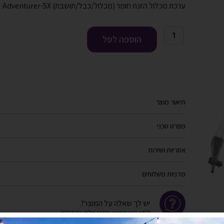
ערכת מכלול הזנת חומר (מכלול/כבל/תושבת) Adventurer-5X
הוספה לסל
תיאור מוצר
מפרט טכני
אחריות ושירות
מדניות משלוחים
יש לך שאלה על המוצר?
לחץ כאן ונציגנו יחזרו אליך בהקדם!