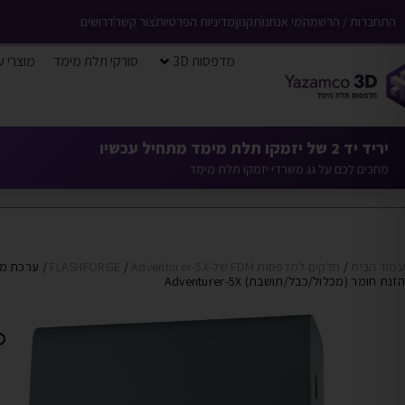
התחברות / הרשמה
מי אנחנו
תקנון
מדיניות הפרטיות
צור קשר
דרושים
מדפסות 3D
סורקי תלת מימד
מוצרי ע
יריד יד 2 של יזמקו תלת מימד מתחיל עכשיו
מחכים לכם על גג משרדי יזמקו תלת מימד
עמוד הבית
/
חלקים למדפסות FDM של-FLASHFORGE
Adventurer-5X
/
/ ערכת מכ
הזנת חומר (מכלול/כבל/תושבת) Adventurer-5X