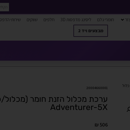
זר
חומרי גלם
ליסינג מדפסות 3D
חלפים
שווקים
שירותי הדפס
מבצעים ויד 2
לול
20004660001
ערכת מכלול הזנת חומר (מכלול/
Adventurer-5X
₪
506