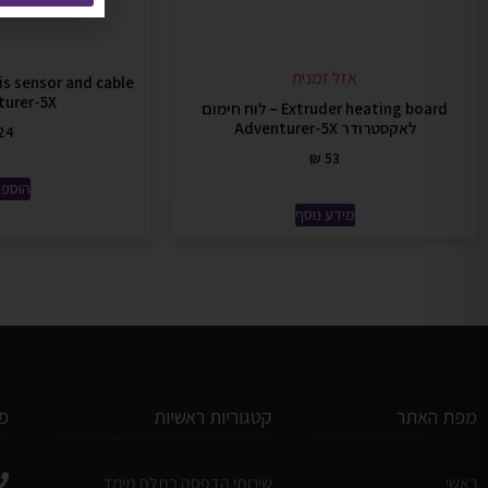
אזל זמנית
turer-5X
Extruder heating board – לוח חימום
לאקסטרודר Adventurer-5X
24
₪
53
הוספה
מידע נוסף
מפת האתר
קטגוריות ראשיות
פ
ראשי
שירותי הדפסה בתלת מימד