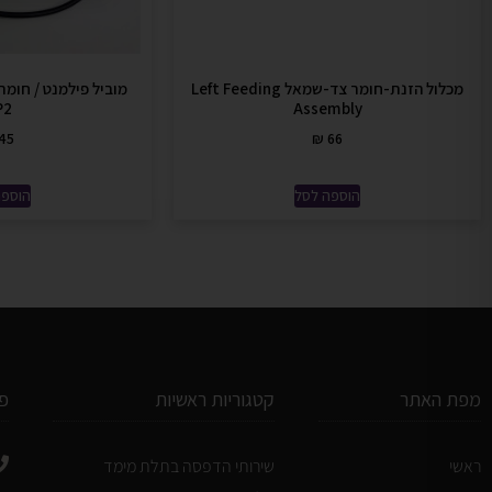
מכלול הזנת-חומר צד-שמאל Left Feeding
P2
Assembly
45
₪
66
הוספה לסל
הוספה
מפת האתר
קטגוריות ראשיות
פ
ראשי
שירותי הדפסה בתלת מימד