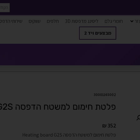
זר
חומרי גלם
ליסינג מדפסות 3D
חלפים
שווקים
שירותי הדפס
מבצעים ויד 2
30001165002
פלטת חימום למשטח הדפסה Heating board G2S
₪
352
פלטת חימום למשטח הדפסה Heating board G2S