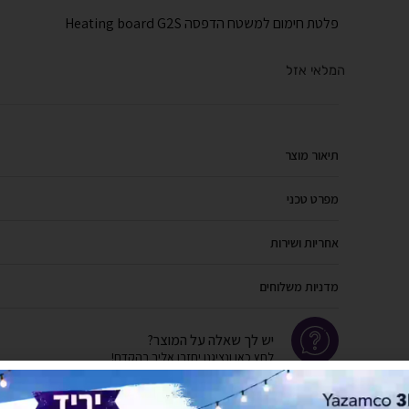
פלטת חימום למשטח הדפסה Heating board G2S
המלאי אזל
תיאור מוצר
מפרט טכני
אחריות ושירות
מדניות משלוחים
יש לך שאלה על המוצר?
לחץ כאן ונציגנו יחזרו אליך בהקדם!