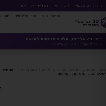
התחברות / הרשמה
מי אנחנו
תקנון
מדיניות הפרטיות
צור קשר
דרושים
מדפסות 3D
סורקי תלת מימד
מוצרי ע
יריד יד 2 של יזמקו תלת מימד מתחיל עכשיו
מחכים לכם על גג משרדי יזמקו תלת מימד
עמוד הבית
/
חלקים למדפסות FDM של-FLASHFORGE
Guider-2s
/
/ פלטת חימום
למשטח הדפסה Heating board G2S