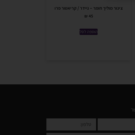
צינור מוליך חומר – גיידר / קריאטור פרו
₪
45
הוספה לסל
ר