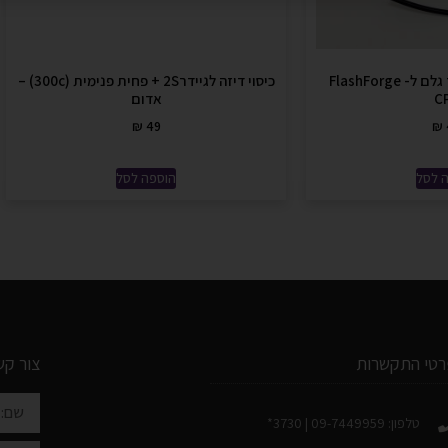
מוביל פילמנט / חומר גלם ל- FlashForge
כיסוי דיזה לגיידר2S + פחית פנימית (300c) –
C
אדום
₪
49
₪
 לסל
הוספה לסל
רטי התקשרות
צור קש
טלפון: 09-7449959 | 3730*