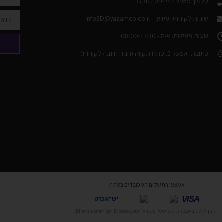
טלפון: 09-7449959 | 3730*
שירות לקוחות ומידע –
Info3D@yazamco.co.il
שעות פעילות: א-ה - 08:00-17:30
כתובת: אפעל 5, פתח תקווה (חניה חינם ללקוחות)
אמצעי התשלום המכובדים באתר:
VISA
ישראכרט
* ניתן לשלם באמצעות כל כרטיסי האשראי למעט American Express ו-Diners.