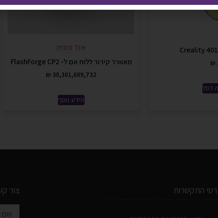
אזל זמנית
מאוורר קירור ללוח אם ל- FlashForge CP2
₪
₪
30,301,689,732
 לסל
מידע נוסף
רטי התקשרות
צור קש