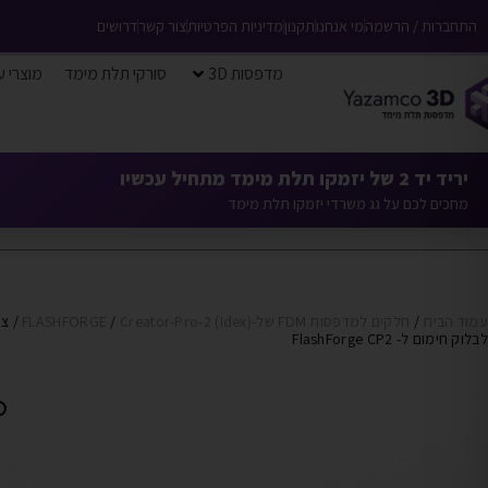
התחברות / הרשמה
מי אנחנו
תקנון
מדיניות הפרטיות
צור קשר
דרושים
מדפסות 3D
סורקי תלת מימד
מוצרי ע
יריד יד 2 של יזמקו תלת מימד מתחיל עכשיו
מחכים לכם על גג משרדי יזמקו תלת מימד
עמוד הבית
/
חלקים למדפסות FDM של-FLASHFORGE
Creator-Pro-2 (Idex)
/
/ צו
לבלוק חימום ל- FlashForge CP2