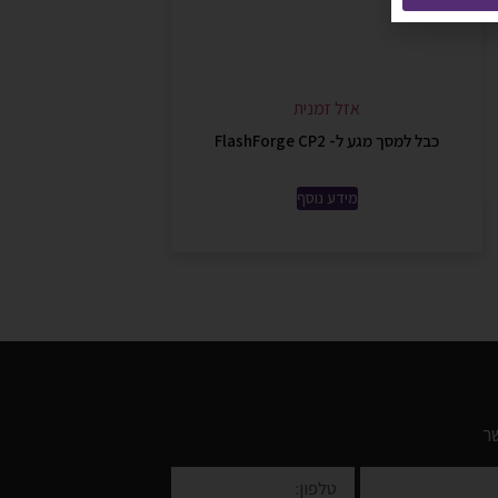
אזל זמנית
כבל למסך מגע ל- FlashForge CP2
מידע נוסף
ר