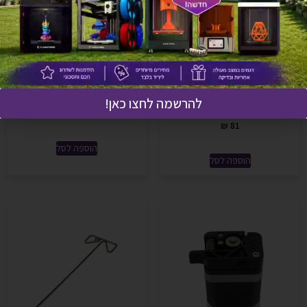
בלוק חימום דיזה למדפסת
דיזה AD1 Nozzle 0.6
להרשמה לחצו כאן!
שילוט AD1 Heating block
₪
70
₪
81
הוספה לסל
הוספה לסל