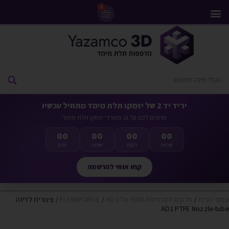
0
מדפסות 3D
ליסינג מדפסות 3D
חומרי גלם למדפסות 3D
מבצעים ומדפסות יד 2
יריד יד 2 של יזמקו תלת מימד מתחיל עכשיו
מחכים לכם על גג משרדי יזמקו תלת מימד
00
00
00
00
שניות
דקות
שעות
ימים
קחו אותי להרשמה
עמוד הבית
/
חלקים למדפסות FDM של-FLASHFORGE
AD1
/
/ צינורית לדיזה
AD1 PTFE Nozzle-tube