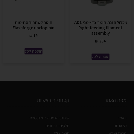
מכלול הזנת חומר צד-ימני AD1
חוטר לשחרור סתימות
Flashforge unclog pin
Right feeding filament
assembly
₪
19
₪
354
הוספה לסל
הוספה לסל
מפת האתר
קטגוריות ראשיות
ראשי
שירותי הדפסה בתלת מימד
מי אנחנו
חלקים ואביזרים
טיפים ומידע
חומרי גלם