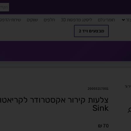
זר
חומרי גלם
ליסינג מדפסות 3D
חלפים
שווקים
שירותי הדפס
מבצעים ויד 2
רור
20003217001
Sink
₪
70