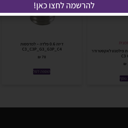
להרשמה לחצו כאן!
מנית
דיזה 0.6 פלדה – למדפסות
C3_C3P_G3_G3P_C4
ית פילמנט לאקסטרודר
C3 
₪
70
₪
הוספה לסל
נוסף