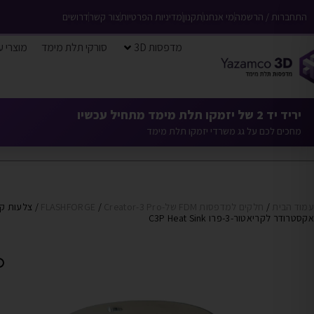
התחברות / הרשמה
מי אנחנו
תקנון
מדיניות הפרטיות
צור קשר
דרושים
מדפסות 3D
סורקי תלת מימד
מוצרי ע
יריד יד 2 של יזמקו תלת מימד מתחיל עכשיו
מחכים לכם על גג משרדי יזמקו תלת מימד
עמוד הבית
/
חלקים למדפסות FDM של-FLASHFORGE
Creator-3 Pro
/
/ צלעות קי
אקסטרודר לקריאטור-3-פרו C3P Heat Sink