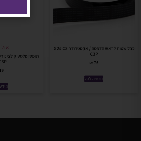
אזל ז
כבל שטוח לראש הדפסה / אקסטרודר G2s C3
C3P
תופסן פלסטיק לצינור
C3P
₪
76
19
הוספה לסל
מידע 