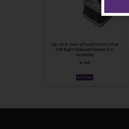
מכלול הזנת פילמנט לקריאטור-3-פרו (צד
ימין) C3P Right Filament Feeder
Assembly
₪
253
הוספה לסל