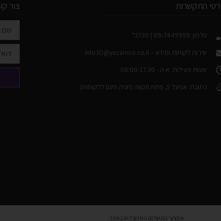
רטי התקשרות
צור קש
טלפון: 09-7449959 | 3730*
שירות לקוחות ומידע –
Info3D@yazamco.co.il
שעות פעילות: א-ה - 08:00-17:30
כתובת: אפעל 5, פתח תקווה (חניה חינם ללקוחות)
אמצעי התשלום המכובדים באתר: