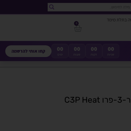
ה בתלת מימד
0
00
00
00
00
קחו אותי להרשמה
שניות
דקות
שעות
ימים
צלעות קירור אקסטרודר לקריאטור-3-פרו C3P Heat