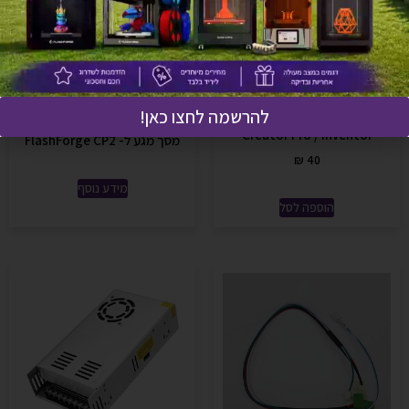
אזל זמנית
להרשמה לחצו כאן!
מדבקה ל- FlashForge CP2 /
Creator Pro / Inventor
מסך מגע ל- FlashForge CP2
₪
40
מידע נוסף
הוספה לסל