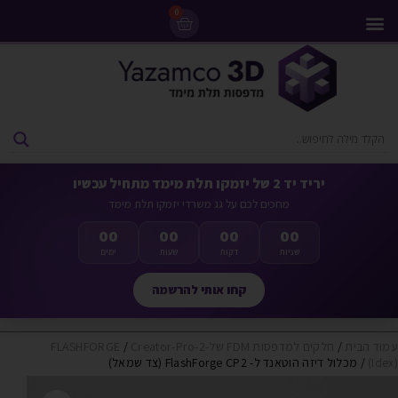
0
מדפסות 3D
ליסינג מדפסות 3D
חומרי גלם למדפסות 3D
מבצעים ומדפסות יד 2
יריד יד 2 של יזמקו תלת מימד מתחיל עכשיו
מחכים לכם על גג משרדי יזמקו תלת מימד
00
00
00
00
שניות
דקות
שעות
ימים
קחו אותי להרשמה
עמוד הבית
/
חלקים למדפסות FDM של-FLASHFORGE
Creator-Pro-2
/
(Idex)
/ מכלול דיזה הוטאנד ל- FlashForge CP2 (צד שמאל)