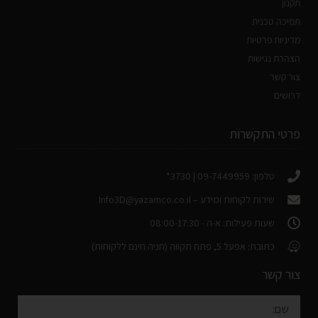
תקנון
תמיכה טכנית
מדיניות פרטיות
הצהרת נגישות
צור קשר
דרושים
פרטי התקשרות
טלפון: 09-7449959 | 3730*
שירות לקוחות ומידע –
Info3D@yazamco.co.il
שעות פעילות: א-ה - 08:00-17:30
כתובת: אפעל 5, פתח תקווה (חניה חינם ללקוחות)
צור קשר