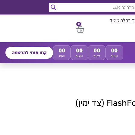
ה בתלת מימד
0
00
00
00
00
קחו אותי להרשמה
שניות
דקות
שעות
ימים