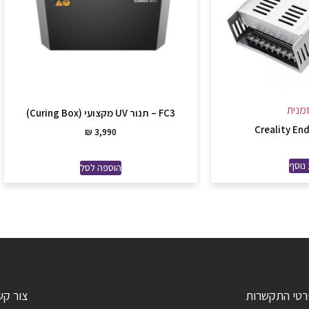
מנית
FC3 – תנור UV מקצועי (Curing Box)
₪
3,990
נוסף
הוספה לסל
רטי התקשרות
צור קש