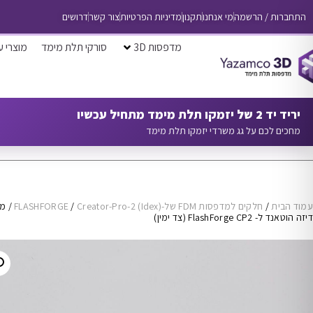
התחברות / הרשמה
מי אנחנו
תקנון
מדיניות הפרטיות
צור קשר
דרושים
מדפסות 3D
סורקי תלת מימד
מוצרי ע
יריד יד 2 של יזמקו תלת מימד מתחיל עכשיו
מחכים לכם על גג משרדי יזמקו תלת מימד
עמוד הבית
/
חלקים למדפסות FDM של-FLASHFORGE
Creator-Pro-2 (Idex)
/
/ מכ
דיזה הוטאנד ל- FlashForge CP2 (צד ימין)