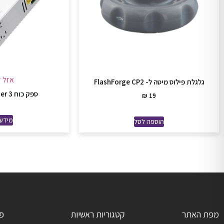
אזל ז
גלגלת פילוס מיטה ל- FlashForge CP2
ספק כוח Creality Ender 3
₪
19
מידע 
הוספה לסל
מפת האתר
קטגוריות ראשיות
פ