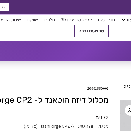
זר
חומרי גלם
ליסינג מדפסות 3D
חלפים
שווקים
שירותי הדפס
מבצעים ויד 2
לול
20001660001
מכלול דיזה הוטאנד ל- FlashForge CP2 (צד ימין)
₪
172
מכלול דיזה הוטאנד ל- FlashForge CP2 (צד ימין)