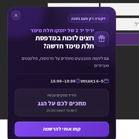
קורה רק פעם בשנה
יריד יד 2 של יזמקו תלת מימד
רוצים לזכות במדפסת
שלח פרטים
תלת מימד חדשה?
וגם ליהנות ממבצעים מיוחדים על מדפסות, פילמנטים
ואביזרים
5–6 באוגוסט
10:00–16:00
היריד מתקיים עכשיו
מחכים לכם על הגג
היום עד השעה 16:00
קחו אותי להרשמה
מתלבטים? אנחנו כאן לעזור
לחצו כאן להשארת פרטים ונחזור אליכם