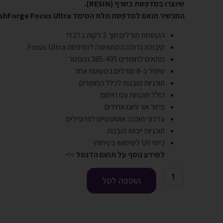
שיוצרו במדפסת בשרף (RESIN).
המכשיר תואם למדפסת תלת המימד
shForge Focus Ultra
הקשחת מודלים תוך 3 דקות בלבד!
קיבולת גדולה המתאימה למדפסת Focus Ultra
מתאים לחומרים 385-405 ננומטר
טיפול ב-8 מודלים במשטח אחד
תוכניות מובנות לכלל החומרים
כולל תוכניות עם חימום
פיזור אור וחום אחידים
עדכוני תוכנה אוטומטיים לפרופילים
תוכניות ייבוש מובנות
כיסוי UV לשימוש בטיחותי
למידע נוסף על תחום הדנטל
>>
הוספה לסל