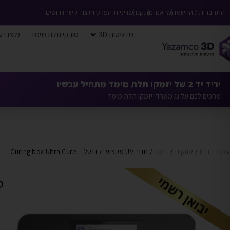
התחברות / הרשמה
מי אנחנו
תקנון
מדיניות הפרטיות
צור קשר
דרושים
מדפסות 3D
סורקי תלת מימד
מוצרי ע
יריד יד 2 של יזמקו תלת מימד מתחיל עכשיו
מחכים לכם על גג משרדי יזמקו תלת מימד
עמוד הבית
/
שווקים
/
דנטל
/ תנור UV מקצועי לדנטל – Curing box Ultra Cure