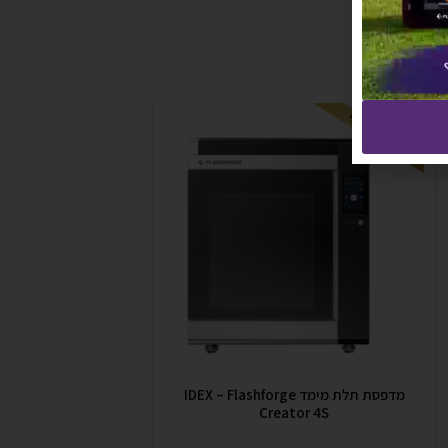
מדפסת תלת מימד IDEX – Flashforge
Creator 4S