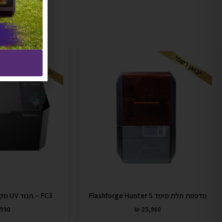
מדפסת תלת מימד Flashforge Hunter S
FC3 – תנור UV מקצועי (Curing Box)
990
₪
25,960