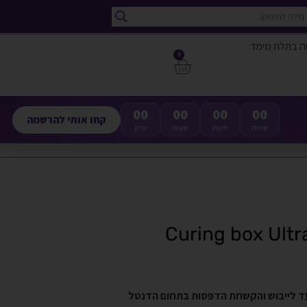
ה בתלת מימד
0
00
00
00
00
קחו אותי להרשמה
שניות
דקות
שעות
ימים
Curing box תנור UV תוצרת FlashForge המיועד לייבוש והקשחת הדפסות בתחום הדנטל