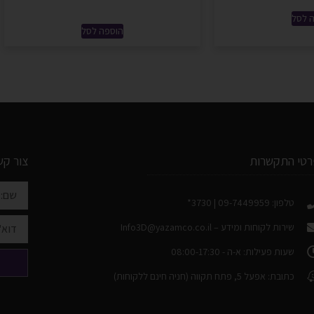
 לסל
הוספה לסל
רטי התקשרות
צור קש
טלפון: 09-7449959 | 3730*
שירות לקוחות ומידע –
Info3D@yazamco.co.il
שעות פעילות: א-ה - 08:00-17:30
כתובת: אפעל 5, פתח תקווה (חניה חינם ללקוחות)