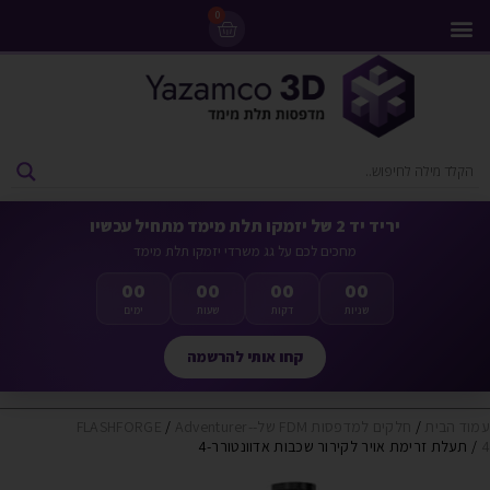
0
מדפסות 3D
ליסינג מדפסות 3D
חומרי גלם למדפסות 3D
מבצעים ומדפסות יד 2
יריד יד 2 של יזמקו תלת מימד מתחיל עכשיו
מחכים לכם על גג משרדי יזמקו תלת מימד
00
00
00
00
שניות
דקות
שעות
ימים
קחו אותי להרשמה
עמוד הבית
/
חלקים למדפסות FDM של-FLASHFORGE
Adventurer-
/
4
/ תעלת זרימת אויר לקירור שכבות אדוונטורר-4