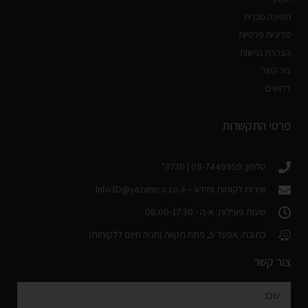
תמיכה טכנית
מדיניות פרטיות
הצהרת נגישות
צור קשר
דרושים
פרטי התקשרות
טלפון: 09-7449959 | 3730*
שירות לקוחות ומידע –
Info3D@yazamco.co.il
שעות פעילות: א-ה - 08:00-17:30
כתובת: אפעל 5, פתח תקווה (חניה חינם ללקוחות)
צור קשר