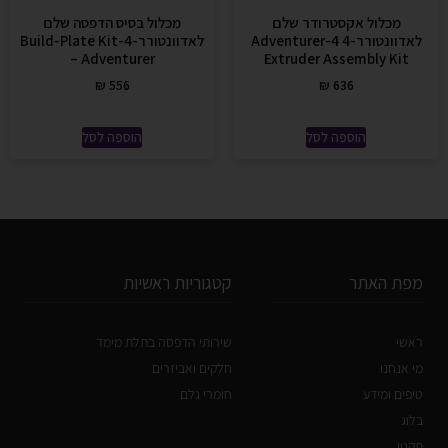
מכלול אקסטרודר שלם
מכלול בסיס הדפסה שלם
לאדוונטורר-4 Adventurer-4
לאדוונטורר-4-Build-Plate Kit
– Adventurer
Extruder Assembly Kit
₪
556
₪
636
הוספה לסל
הוספה לסל
מפת האתר
קטגוריות ראשיות
ראשי
שירותי הדפסה בתלת מימד
מי אנחנו
חלקים ואביזרים
טיפים ומידע
חומרי גלם
בלוג
תקנון