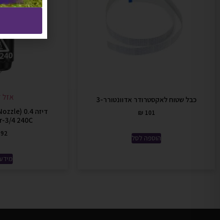
אזל ז
כבל שטוח לאקסטרודר אדוונטורר-3
₪
101
r-3/4 240C
92
הוספה לסל
מידע 