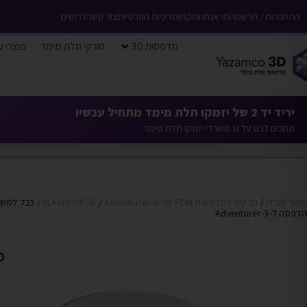
התחברות / הרשמה
מי אנחנו
תקנון
מדיניות הפרטיות
צור קשר
דרושים
מדפסות 3D
סורקי תלת מימד
מוצרי ע
יריד יד 2 של יזמקו תלת מימד מתחיל עכשיו
מחכים לכם על גג משרדי יזמקו תלת מימד
עמוד הבית
/
חלקים למדפסות FDM של-FLASHFORGE
Adventurer-3
/
/ כבל למש
הדפסה ל-Adventurer-3