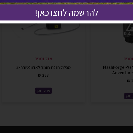
להרשמה לחצו כאן!
מנית
אזל זמנית
דיזה 0.4 (Nozzle) ל- FlashForge
מכלול הזנת חומר לאדוונטורר-3
Adventure
₪
293
₪
1
מידע נוסף
נוסף