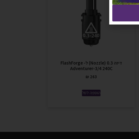
דיזה 0.3 (Nozzle) ל- FlashForge
Adventurer-3/4 240C
₪
263
הוספה לסל