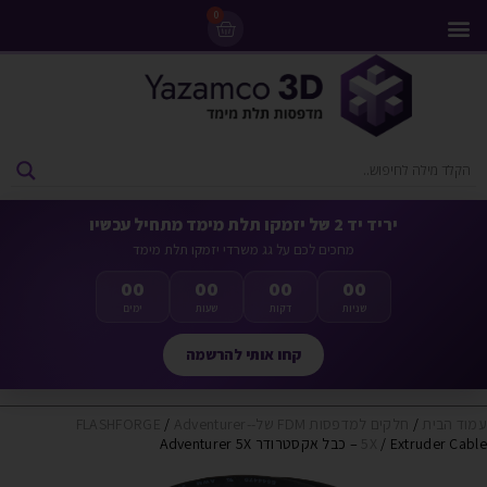
0
מדפסות 3D
ליסינג מדפסות 3D
חומרי גלם למדפסות 3D
מבצעים ומדפסות יד 2
יריד יד 2 של יזמקו תלת מימד מתחיל עכשיו
מחכים לכם על גג משרדי יזמקו תלת מימד
00
00
00
00
שניות
דקות
שעות
ימים
קחו אותי להרשמה
עמוד הבית
/
חלקים למדפסות FDM של-FLASHFORGE
Adventurer-
/
/ Extruder Cable – כבל אקסטרודר Adventurer 5X
5X