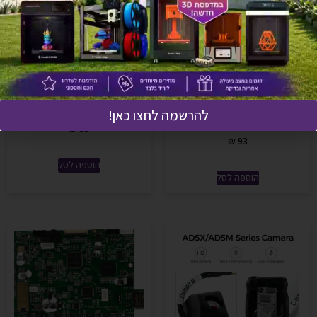
Extruder Front Cover – כיסוי
Filament cutter – חותך
קידמי לראש הדפסה
פילמנט Adventurer-5X
להרשמה לחצו כאן!
Adventurer 5X
₪
35
₪
93
הוספה לסל
הוספה לסל