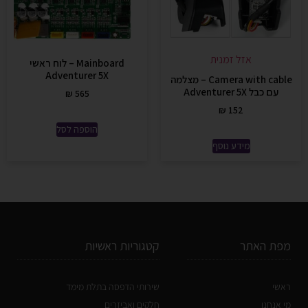
אזל זמנית
Mainboard – לוח ראשי
Adventurer 5X
Camera with cable – מצלמה
עם כבל Adventurer 5X
₪
565
₪
152
הוספה לסל
מידע נוסף
מפת האתר
קטגוריות ראשיות
ראשי
שירותי הדפסה בתלת מימד
מי אנחנו
חלקים ואביזרים