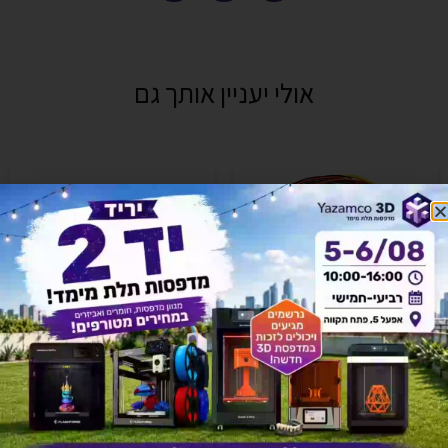
אולי יעניין אותך גם
Cable for Build Plate – כבל
למשטח הדפסה Adventurer 5X
₪
81
Z axis belt – רצועת ציר Z
₪
30
הוספה לסל