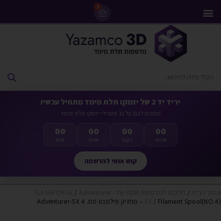
0
מדפסות 3D
ליסינג מדפסות 3D
חומרי גלם למדפסות 3D
מבצעים ומדפסות יד 2
יריד יד 2 של יזמקו תלת מימד מתחיל עכשיו
מחכים לכם על גג משרדי יזמקו תלת מימד
00
00
00
00
שניות
דקות
שעות
ימים
קחו אותי להרשמה
עמוד הבית
/
חלקים למדפסות FDM של-FLASHFORGE
Adventurer-
/
/ Filament Spool(NO.4) – מחזיק פילמנט מס. 4 Adventurer-5X
5X