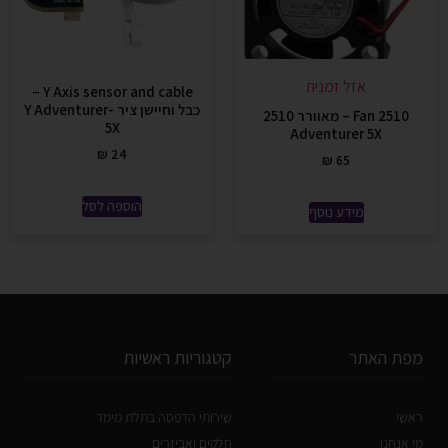
אזל זמנית
Y Axis sensor and cable –
כבל וחיישן ציר Y Adventurer-
2510 Fan – מאוורר 2510
5X
Adventurer 5X
₪
24
₪
65
הוספה לסל
מידע נוסף
מפת האתר
קטגוריות ראשיות
ראשי
שירותי הדפסה בתלת מימד
מי אנחנו
חלקים ואביזרים