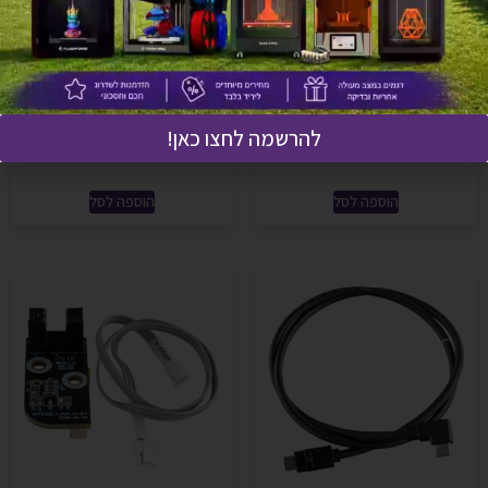
four in one tube – מכלול 4 ב1
Touch Screen Assembly –
Adventurer 5X
מסך מגע Adventurer 5X
להרשמה לחצו כאן!
₪
294
₪
39
הוספה לסל
הוספה לסל