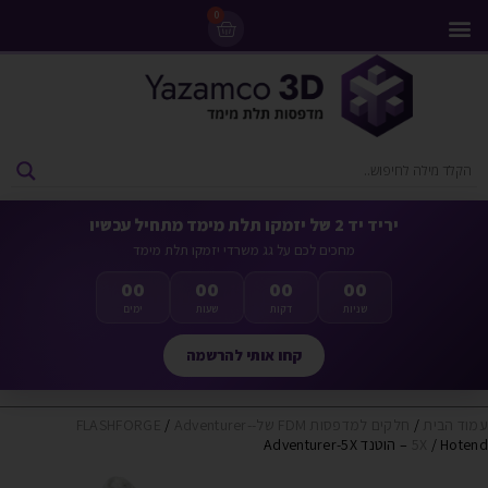
0
מדפסות 3D
ליסינג מדפסות 3D
חומרי גלם למדפסות 3D
מבצעים ומדפסות יד 2
יריד יד 2 של יזמקו תלת מימד מתחיל עכשיו
מחכים לכם על גג משרדי יזמקו תלת מימד
00
00
00
00
שניות
דקות
שעות
ימים
קחו אותי להרשמה
עמוד הבית
/
חלקים למדפסות FDM של-FLASHFORGE
Adventurer-
/
/ Hotend – הוטנד Adventurer-5X
5X