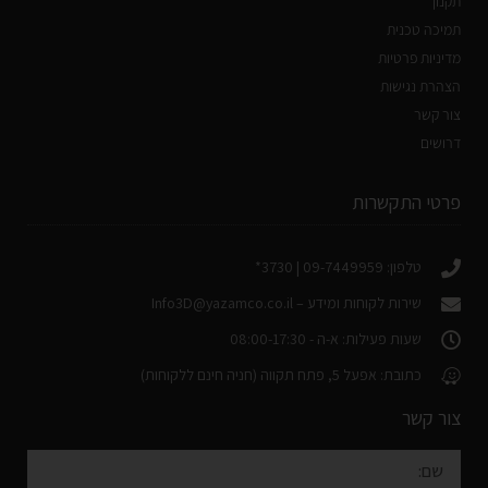
תקנון
תמיכה טכנית
מדיניות פרטיות
הצהרת נגישות
צור קשר
דרושים
פרטי התקשרות
טלפון: 09-7449959 | 3730*
שירות לקוחות ומידע –
Info3D@yazamco.co.il
שעות פעילות: א-ה - 08:00-17:30
כתובת: אפעל 5, פתח תקווה (חניה חינם ללקוחות)
צור קשר