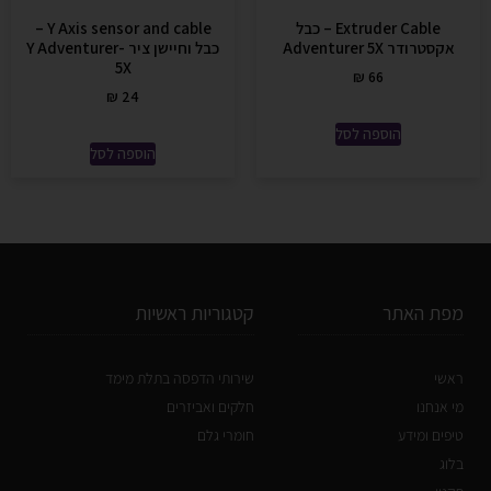
Extruder Cable – כבל
Y Axis sensor and cable –
אקסטרודר Adventurer 5X
כבל וחיישן ציר Y Adventurer-
5X
₪
66
₪
24
הוספה לסל
הוספה לסל
מפת האתר
קטגוריות ראשיות
ראשי
שירותי הדפסה בתלת מימד
מי אנחנו
חלקים ואביזרים
טיפים ומידע
חומרי גלם
בלוג