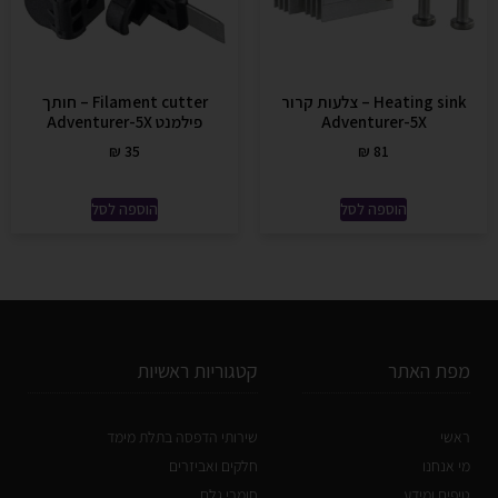
Heating sink – צלעות קרור
Filament cutter – חותך
Adventurer-5X
פילמנט Adventurer-5X
₪
35
₪
81
הוספה לסל
הוספה לסל
מפת האתר
קטגוריות ראשיות
ראשי
שירותי הדפסה בתלת מימד
מי אנחנו
חלקים ואביזרים
טיפים ומידע
חומרי גלם