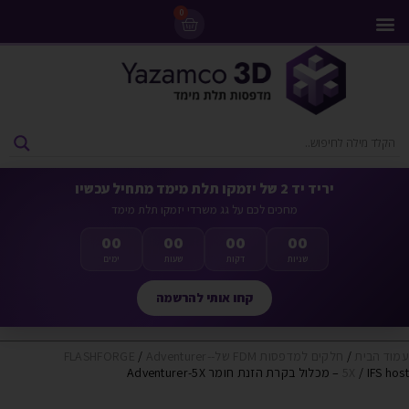
0
מדפסות 3D
ליסינג מדפסות 3D
חומרי גלם למדפסות 3D
מבצעים ומדפסות יד 2
יריד יד 2 של יזמקו תלת מימד מתחיל עכשיו
מחכים לכם על גג משרדי יזמקו תלת מימד
00
00
00
00
שניות
דקות
שעות
ימים
קחו אותי להרשמה
עמוד הבית
/
חלקים למדפסות FDM של-FLASHFORGE
Adventurer-
/
/ IFS host – מכלול בקרת הזנת חומר Adventurer-5X
5X