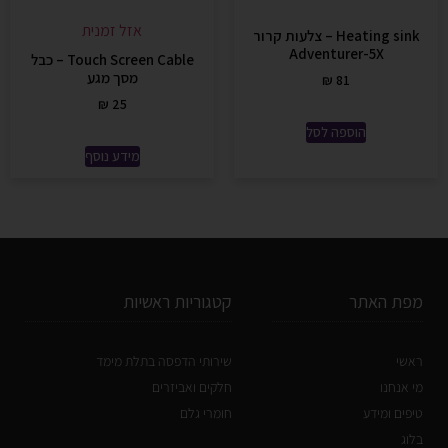
אזל זמנית
Heating sink – צלעות קרור
Adventurer-5X
Touch Screen Cable – כבל
מסך מגע
₪
81
₪
25
הוספה לסל
מידע נוסף
מפת האתר
קטגוריות ראשיות
ראשי
שירותי הדפסה בתלת מימד
מי אנחנו
חלקים ואביזרים
טיפים ומידע
חומרי גלם
בלוג