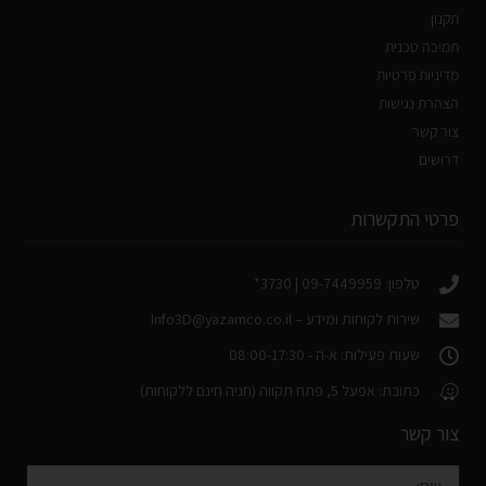
תקנון
תמיכה טכנית
מדיניות פרטיות
הצהרת נגישות
צור קשר
דרושים
פרטי התקשרות
טלפון: 09-7449959 | 3730*
שירות לקוחות ומידע –
Info3D@yazamco.co.il
שעות פעילות: א-ה - 08:00-17:30
כתובת: אפעל 5, פתח תקווה (חניה חינם ללקוחות)
צור קשר