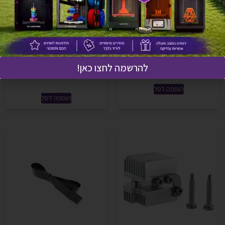
IFS instation plate – תושבת
Stepper with Feeding Gear -
IFS Adventurer 5X
סטפר וגלגל הזנה Adventurer
5X
₪
35
להרשמה לחצו כאן!
₪
93
הוספה לסל
הוספה לסל