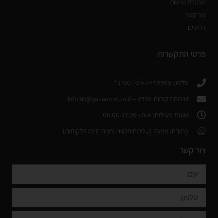
הצהרת נגישות
צור קשר
דרושים
פרטי התקשרות
טלפון: 09-7449959 | 3730*
שירות לקוחות ומידע –
Info3D@yazamco.co.il
שעות פעילות: א-ה - 08:00-17:30
כתובת: אפעל 5, פתח תקווה (חניה חינם ללקוחות)
צור קשר