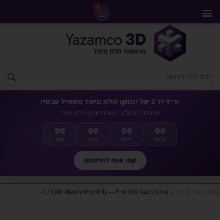
0
מדפסות 3D
ליסינג מדפסות 3D
חומרי גלם למדפסות 3D
מבצעים ומדפסות יד 2
יריד יד 2 של יזמקו תלת מימד מתחיל עכשיו
מחכים לכם על גג משרדי יזמקו תלת מימד
00
00
00
00
שניות
דקות
שעות
ימים
קחו אותי להרשמה
עמוד הבית
/
יזמקו AI
/ Edit Meshy Monthly — Pro (30 YazCoins)