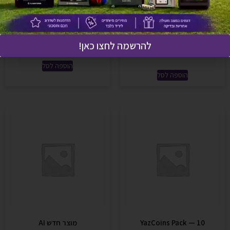
YazCoins Pack — 100
YazCoins Pack — 250 (Best
Value)
₪
229
להרשמה לחצו כאן!
₪
499
הוספה לסל
הוספה לסל
YazCoins Pack — 10
מוצר חדש AI