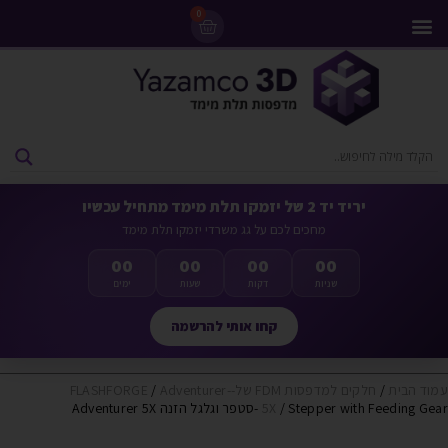
0
מדפסות 3D
ליסינג מדפסות 3D
חומרי גלם למדפסות 3D
מבצעים ומדפסות יד 2
יריד יד 2 של יזמקו תלת מימד מתחיל עכשיו
מחכים לכם על גג משרדי יזמקו תלת מימד
00
00
00
00
שניות
דקות
שעות
ימים
קחו אותי להרשמה
עמוד הבית
/
חלקים למדפסות FDM של-FLASHFORGE
Adventurer-
/
/ Stepper with Feeding Gear -סטפר וגלגל הזנה Adventurer 5X
5X