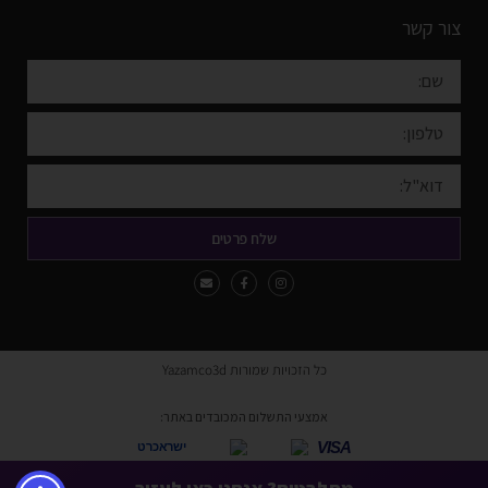
צור קשר
שלח פרטים
כל הזכויות שמורות Yazamco3d
אמצעי התשלום המכובדים באתר:
VISA
ישראכרט
* ניתן לשלם באמצעות כל כרטיסי האשראי למעט American Express ו-Diners.