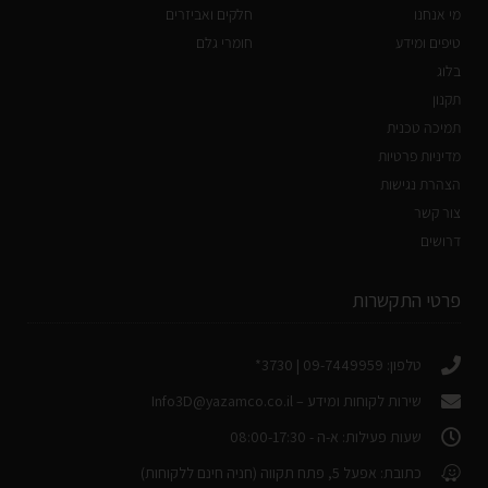
מי אנחנו
חלקים ואביזרים
טיפים ומידע
חומרי גלם
בלוג
תקנון
תמיכה טכנית
מדיניות פרטיות
הצהרת נגישות
צור קשר
דרושים
פרטי התקשרות
טלפון: 09-7449959 | 3730*
שירות לקוחות ומידע –
Info3D@yazamco.co.il
שעות פעילות: א-ה - 08:00-17:30
כתובת: אפעל 5, פתח תקווה (חניה חינם ללקוחות)