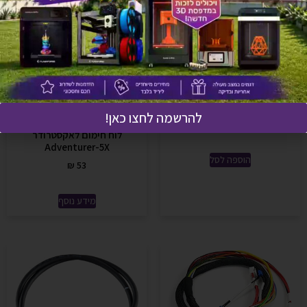
אזל זמנית
XY axis belt – רצועת ציר XY
להרשמה לחצו כאן!
Extruder heating board –
₪
41
לוח חימום לאקסטרודר
Adventurer-5X
הוספה לסל
₪
53
מידע נוסף