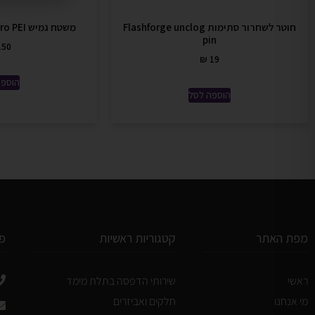
חוטר לשחרור סתימות Flashforge unclog
משטח גמיש Adventurer-5M/Pro PEI
pin
50
₪
19
הוספה
הוספה לסל
מפת האתר
קטגוריות ראשיות
פ
ראשי
שירותי הדפסה בתלת מימד
מי אנחנו
חלקים ואביזרים