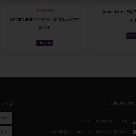
אזל זמנית
דיזה 0.25מ"מ – Adventurer-5M / Pro
₪
1
₪
179
 לסל
מידע נוסף
רטי התקשרות
צור קש
טלפון: 09-7449959 | 3730*
שירות לקוחות ומידע –
Info3D@yazamco.co.il