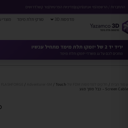
התחברות / הרשמה
מי אנחנו
תקנון
מדיניות הפרטיות
צור קשר
דרושים
מדפסות 3D
סורקי תלת מימד
מוצרי ע
יריד יד 2 של יזמקו תלת מימד מתחיל עכשיו
מחכים לכם על גג משרדי יזמקו תלת מימד
עמוד הבית
/
חלקים למדפסות FDM של-FLASHFORGE
/ Touch
Adventurer-5M
/
Screen Cable – כבל מסך מגע