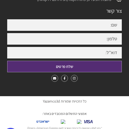
צור קשר
שלח פרטים
כל הזכויות שמורות Yazamco3d
אמצעי התשלום המכובדים באתר:
VISA
ישראכרט
* ניתן לשלם באמצעות כל כרטיסי האשראי למעט American Express ו-Diners.