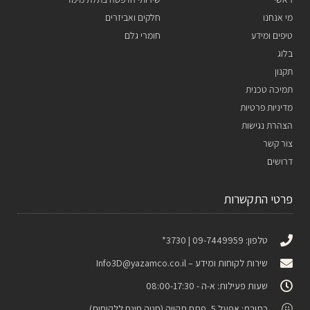
מי אנחנו
חלקים ואביזרים
טיפים ומידע
חומרי גלם
בלוג
תקנון
תמיכה טכנית
מדיניות פרטיות
הצהרת נגישות
צור קשר
דרושים
פרטי התקשרות
טלפון: 09-7449959 | 3730*
שירות לקוחות ומידע –
Info3D@yazamco.co.il
שעות פעילות: א-ה - 08:00-17:30
כתובת: אפעל 5, פתח תקווה (חניה חינם ללקוחות)