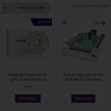
מציגים את כל ⁦21⁩ התוצאות
שילוט חוץ
מדפסת 3D ענקית לתעשיית
פילמנט איכותי מסוג ALMA
השילוט MINGDA A-128
PETG-A אטום צבע לבן
₪
161
מידע נוסף
הוספה לסל